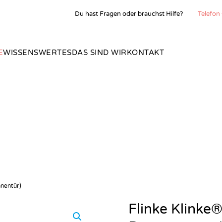
Du hast Fragen oder brauchst Hilfe?
Telefon
E
WISSENSWERTES
DAS SIND WIR
KONTAKT
nnentür)
Flinke Klinke®