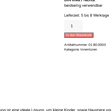
beidseitig verwendbar
Lieferzeit:
5 bis 8 Werktage
Flinke
Klinke®
Basic
In den Warenkorb
Oval
Rosettengarnitur
Artikelnummer:
01.80.0003
(Innentür)
Kategorie:
Innentüren
Menge
rung ist eine ideale Lösung, um kleine Kinder, sowie Haustiere v