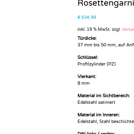
Rosettengarni
€
104,99
inkl. 19 % MwSt.
zzgl.
Versa
Türdicke:
37 mm bis 50 mm, auf Anfra
Schlüssel:
Profilzylinder (PZ)
Vierkant:
8 mm
Material im Sichtbereich:
Edelstahl satiniert
Material im Inneren:
Edelstahl, Stahl beschicht
DIN links / rechts: